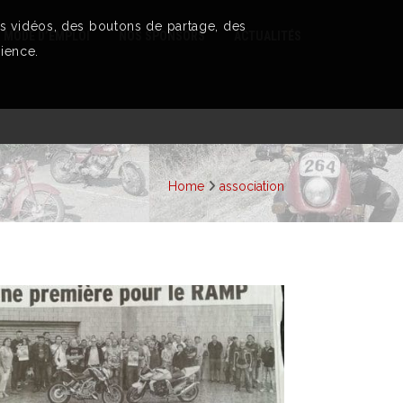
es vidéos, des boutons de partage, des
R MODE D’EMPLOI
NOS SPONSORS
ACTUALITÉS
ience.
Home
association