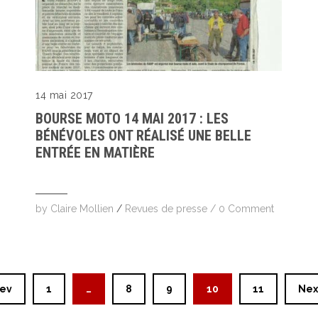
14 mai 2017
BOURSE MOTO 14 MAI 2017 : LES
BÉNÉVOLES ONT RÉALISÉ UNE BELLE
ENTRÉE EN MATIÈRE
by
Claire Mollien
/
Revues de presse
/
0 Comment
rev
1
…
8
9
10
11
Nex