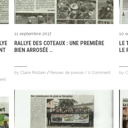
11 septembre 2017
10 
LYE
RALLYE DES COTEAUX : UNE PREMIÈRE
LE 
NT
BIEN ARROSÉE ..
LE 
by
Claire Mollien
/
Revues de presse
/
0 Comment
by
C
ent