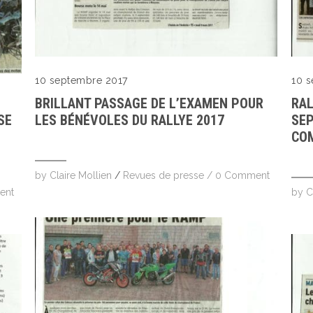
10 septembre 2017
10 
BRILLANT PASSAGE DE L’EXAMEN POUR
RAL
SE
LES BÉNÉVOLES DU RALLYE 2017
SEP
COM
by
Claire Mollien
/
Revues de presse
/
0 Comment
ent
by
C