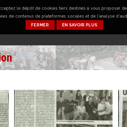
acceptez le dépôt de cookies tiers destinés à vous proposer d
NOTRE ASSOCIATION
COMMISSAIRE DE PISTE
RALLYE ROUTIE
ées de contenus de plateformes sociales et de l'analyse d'aud
FERMER
EN SAVOIR PLUS
ion