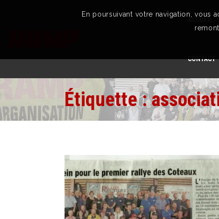
En poursuivant votre navigation, vous 
ACCUEIL
remont
CONTACT
Étiquette :
associat