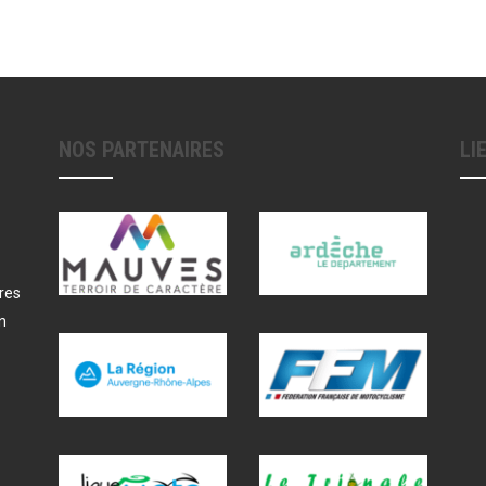
NOS PARTENAIRES
LI
res
n