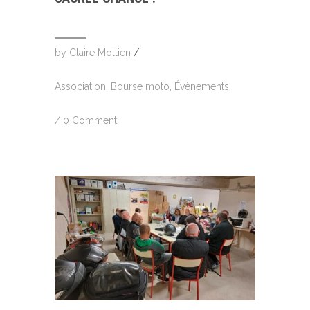
by
Claire Mollien
/
Association
,
Bourse moto
,
Évènements
/
0 Comment