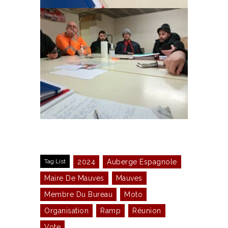
Tag List
2024
Auberge Espagnole
Maire De Mauves
Mauves
Membre Du Bureau
Moto
Organisation
Ramp
Réunion
Vote