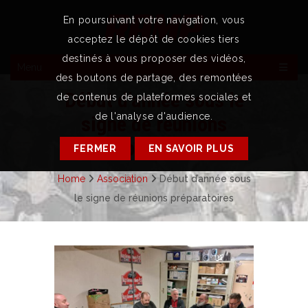
En poursuivant votre navigation, vous
acceptez le dépôt de cookies tiers
destinés à vous proposer des vidéos,
Menu
des boutons de partage, des remontées
Début d’année sous le
de contenus de plateformes sociales et
de l'analyse d'audience.
signe de réunions
préparatoires
FERMER
EN SAVOIR PLUS
Home
Association
Début d’année sous
le signe de réunions préparatoires