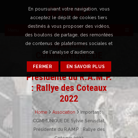
En poursuivant votre navigation, vous
acceptez le dépôt de cookies tiers
destinés à vous proposer des vidéos,
Menu
des boutons de partage, des remontées
Important :
de contenus de plateformes sociales et
de l'analyse d'audience.
COMMUNIQUE DE
Sylvie Sérusclat,
FERMER
EN SAVOIR PLUS
Présidente du R.A.M.P.
: Rallye des Coteaux
2022
Home
Association
Important :
COMMUNIQUE DE Sylvie Sérusclat,
Présidente du R.A.M.P. : Rallye des