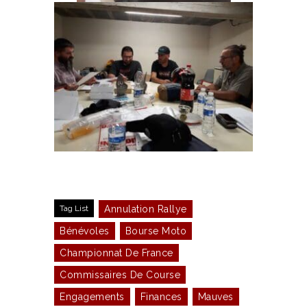
Tag List
Annulation Rallye
Bénévoles
Bourse Moto
Championnat De France
Commissaires De Course
Engagements
Finances
Mauves